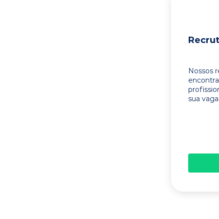
Recru
Nossos r
encontr
profissi
sua vaga