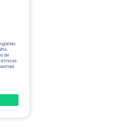
legiadas
lho.
is de
técnicas
ssionais