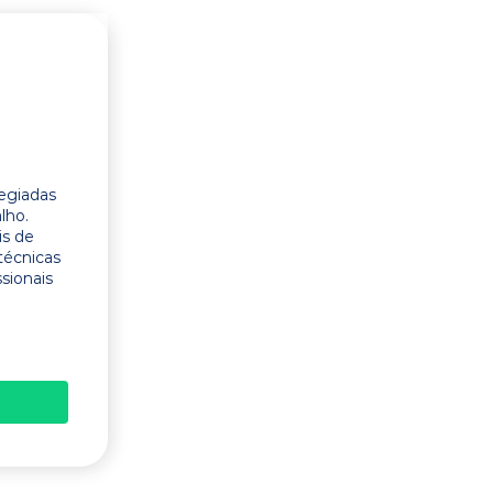
legiadas
lho.
is de
técnicas
ssionais