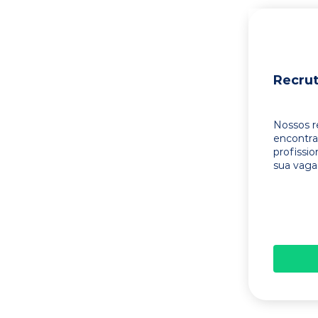
Recru
Nossos r
encontr
profissi
sua vaga