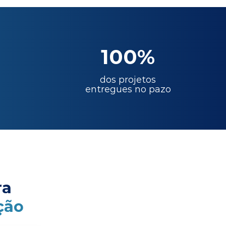
100%
dos projetos
entregues no pazo
ra
ção