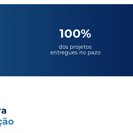
100%
dos projetos
entregues no pazo
ra
ção