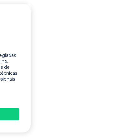
legiadas
lho.
is de
técnicas
ssionais