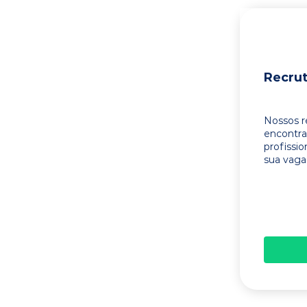
Recru
Nossos r
encontr
profissi
sua vaga