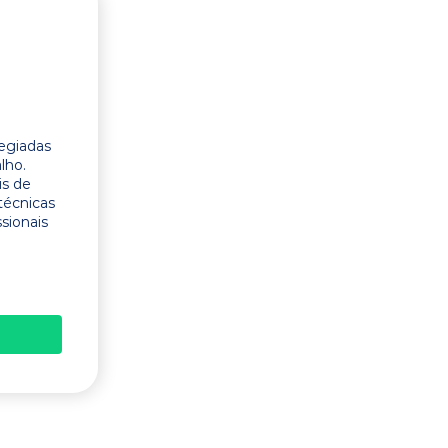
legiadas
lho.
is de
técnicas
ssionais