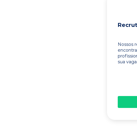
Recru
Nossos r
encontr
profissi
sua vaga