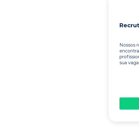
Recru
Nossos r
encontr
profissi
sua vaga