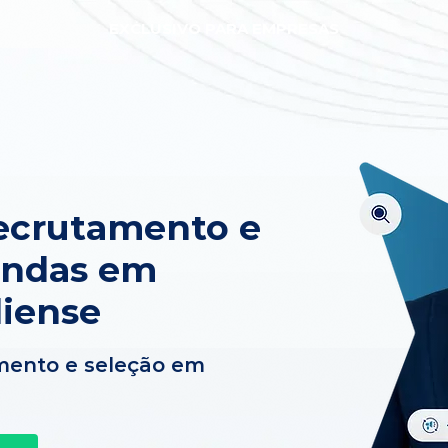
EXCLUSIVO PARA EMPRESAS
ecrutamento e
endas em
liense
mento e seleção em