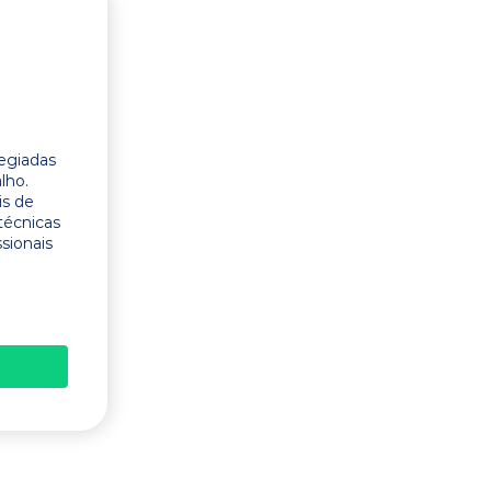
legiadas
lho.
is de
técnicas
ssionais