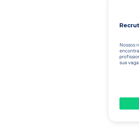
Recru
Nossos r
encontr
profissi
sua vaga