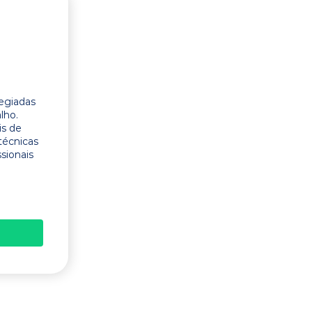
legiadas
lho.
is de
técnicas
ssionais