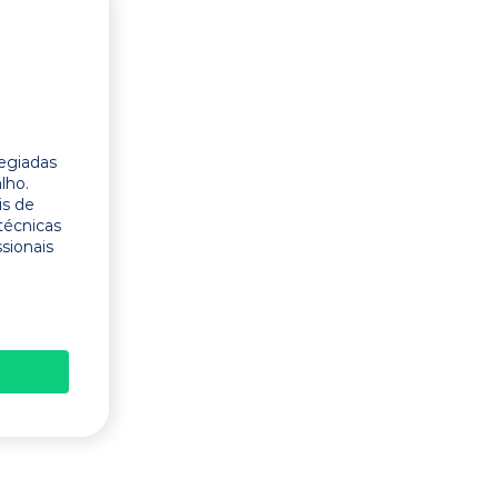
legiadas
lho.
is de
técnicas
ssionais