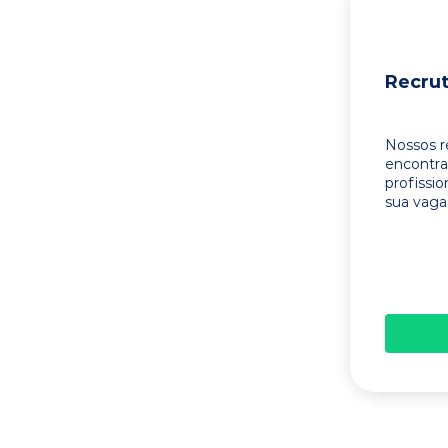
Recru
Nossos r
encontr
profissi
sua vaga