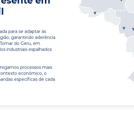
resente em
l
ada para se adaptar às
egião, garantindo aderência
m Tomar do Geru, em
os industriais espalhados
ntregamos processos mais
contexto econômico, o
emandas específicas de cada