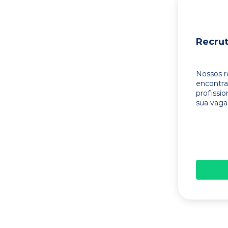
Recru
Nossos r
encontr
profissi
sua vaga