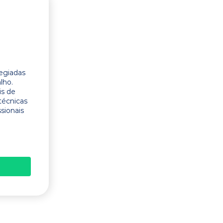
legiadas
lho.
is de
técnicas
ssionais