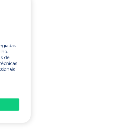
legiadas
lho.
is de
técnicas
ssionais