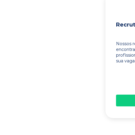
Recru
Nossos r
encontr
profissi
sua vaga