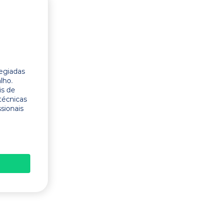
legiadas
lho.
is de
técnicas
ssionais