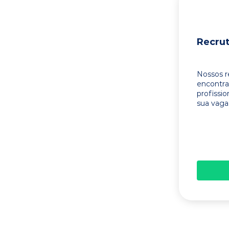
Recru
Nossos r
encontr
profissi
sua vaga