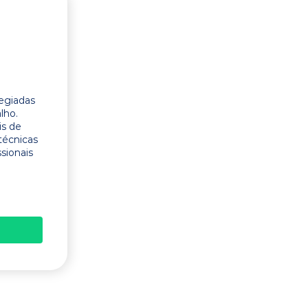
legiadas
lho.
is de
técnicas
ssionais