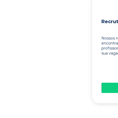
Recru
Nossos r
encontr
profissi
sua vaga