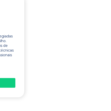
legiadas
lho.
is de
técnicas
ssionais