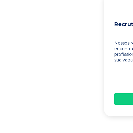
Recru
Nossos r
encontr
profissi
sua vaga