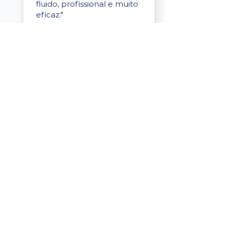
fluido, profissional e muito
eficaz."
Elaine Cristina
Business Partner
da Tigre
“A plataforma é simples de
usar, o suporte foi ótimo e
os filtros funcionam de
verdade! Recebemos
candidatos alinhados,
mesmo numa região
menor, e o processo foi