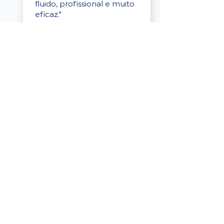
fluido, profissional e muito
eficaz."
Elaine Cristina
Business Partner
da Tigre
“A plataforma é simples de
usar, o suporte foi ótimo e
os filtros funcionam de
verdade! Recebemos
candidatos alinhados,
mesmo numa região
menor, e o processo foi