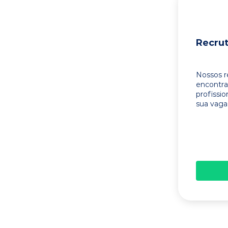
Recru
Nossos r
encontr
profissi
sua vaga