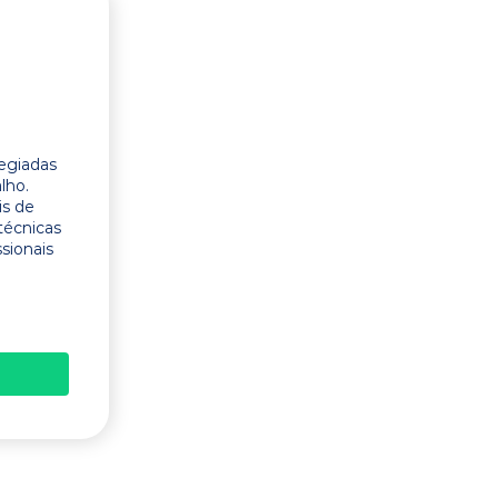
legiadas
lho.
is de
técnicas
ssionais