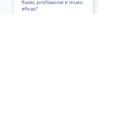
fluido, profissional e muito
eficaz."
Elaine Cristina
Business Partner
da Tigre
“A plataforma é simples de
usar, o suporte foi ótimo e
os filtros funcionam de
verdade! Recebemos
candidatos alinhados,
mesmo numa região
menor, e o processo foi