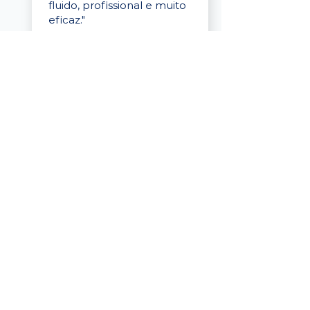
fluido, profissional e muito
eficaz."
Elaine Cristina
Business Partner
da Tigre
“A plataforma é simples de
usar, o suporte foi ótimo e
os filtros funcionam de
verdade! Recebemos
candidatos alinhados,
mesmo numa região
menor, e o processo foi