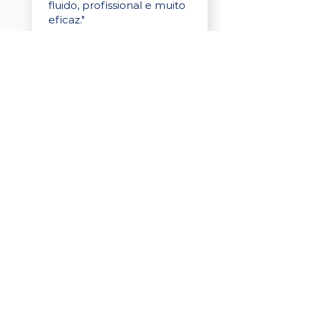
fluido, profissional e muito
eficaz."
Elaine Cristina
Business Partner
da Tigre
“A plataforma é simples de
usar, o suporte foi ótimo e
os filtros funcionam de
verdade! Recebemos
candidatos alinhados,
mesmo numa região
menor, e o processo foi