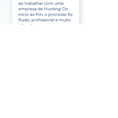
ao trabalhar com uma
empresa de Hunting! Do
início ao fim, o processo foi
fluido, profissional e muito
eficaz."
Elaine Cristina
Business Partner
da Tigre
“A plataforma é simples de
usar, o suporte foi ótimo e
os filtros funcionam de
verdade! Recebemos