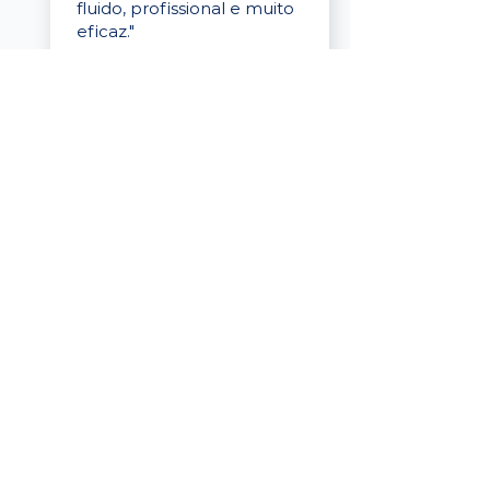
fluido, profissional e muito
eficaz."
Elaine Cristina
Business Partner
da Tigre
“A plataforma é simples de
usar, o suporte foi ótimo e
os filtros funcionam de
verdade! Recebemos
candidatos alinhados,
mesmo numa região
menor, e o processo foi