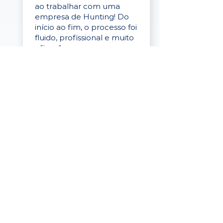
ao trabalhar com uma
empresa de Hunting! Do
início ao fim, o processo foi
fluido, profissional e muito
eficaz."
Elaine Cristina
Business Partner
da Tigre
“A plataforma é simples de
usar, o suporte foi ótimo e
os filtros funcionam de
verdade! Recebemos