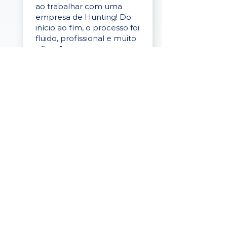
ao trabalhar com uma
empresa de Hunting! Do
início ao fim, o processo foi
fluido, profissional e muito
eficaz."
Elaine Cristina
Business Partner
da Tigre
“A plataforma é simples de
usar, o suporte foi ótimo e
os filtros funcionam de
verdade! Recebemos