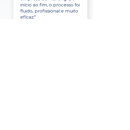
início ao fim, o processo foi
fluido, profissional e muito
eficaz."
Elaine Cristina
Business Partner
da Tigre
“A plataforma é simples de
usar, o suporte foi ótimo e
os filtros funcionam de
verdade! Recebemos
candidatos alinhados,
mesmo numa região