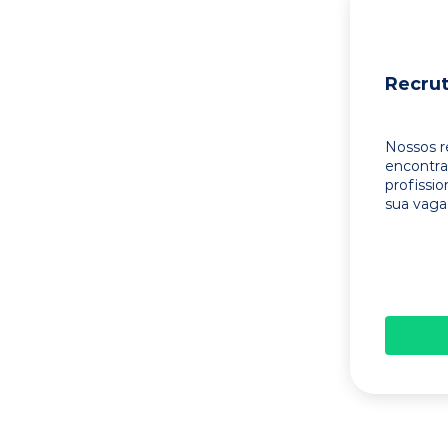
Recru
Nossos r
encontr
profissi
sua vaga