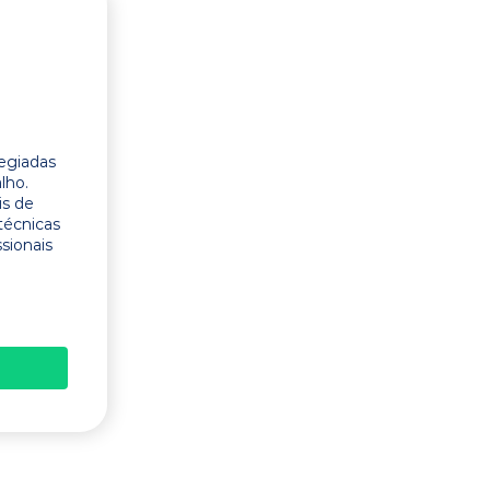
legiadas
lho.
is de
técnicas
ssionais