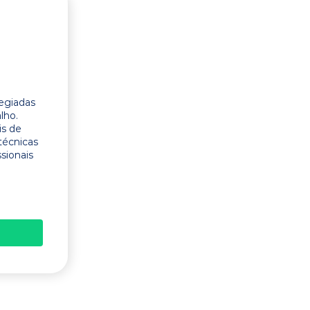
legiadas
lho.
is de
técnicas
ssionais