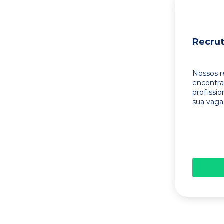
Recru
Nossos r
encontr
profissi
sua vaga