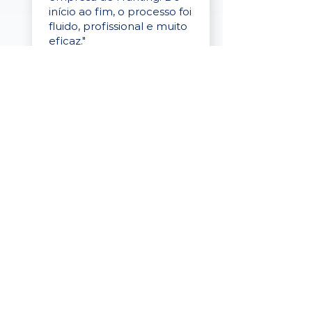
início ao fim, o processo foi
fluido, profissional e muito
eficaz."
Elaine Cristina
Business Partner
da Tigre
“A plataforma é simples de
usar, o suporte foi ótimo e
os filtros funcionam de
verdade! Recebemos
candidatos alinhados,
mesmo numa região