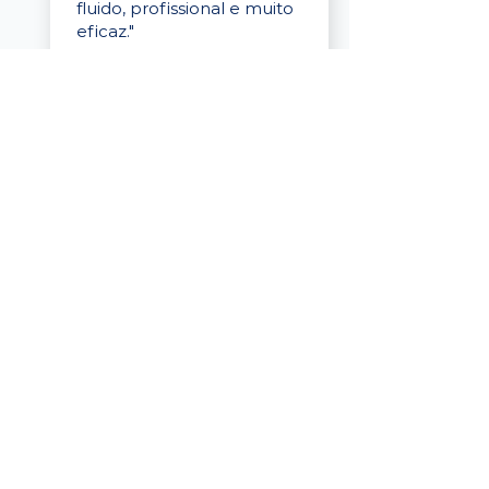
fluido, profissional e muito
eficaz."
Elaine Cristina
Business Partner
da Tigre
“A plataforma é simples de
usar, o suporte foi ótimo e
os filtros funcionam de
verdade! Recebemos
candidatos alinhados,
mesmo numa região
menor, e o processo foi