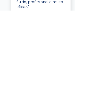
fluido, profissional e muito
eficaz."
Elaine Cristina
Business Partner
da Tigre
“A plataforma é simples de
usar, o suporte foi ótimo e
os filtros funcionam de
verdade! Recebemos
candidatos alinhados,
mesmo numa região
menor, e o processo foi