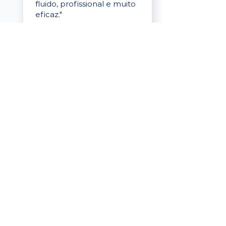
fluido, profissional e muito
eficaz."
Elaine Cristina
Business Partner
da Tigre
“A plataforma é simples de
usar, o suporte foi ótimo e
os filtros funcionam de
verdade! Recebemos
candidatos alinhados,
mesmo numa região
menor, e o processo foi