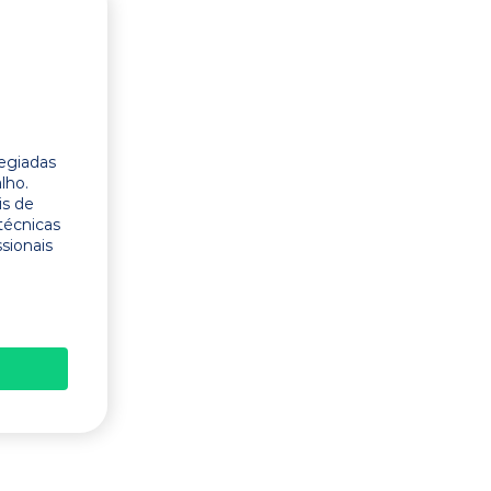
legiadas
lho.
is de
técnicas
ssionais