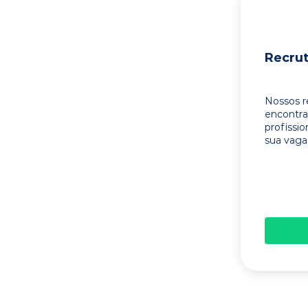
Recru
Nossos r
encontr
profissi
sua vaga