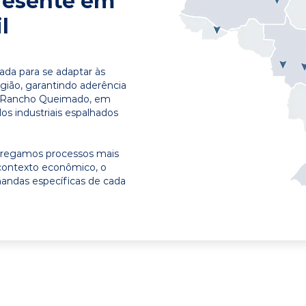
resente em
l
ada para se adaptar às
egião, garantindo aderência
m Rancho Queimado, em
os industriais espalhados
ntregamos processos mais
contexto econômico, o
emandas específicas de cada