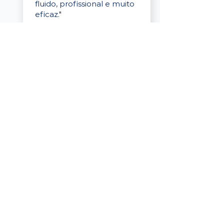
fluido, profissional e muito
eficaz."
Elaine Cristina
Business Partner
da Tigre
“A plataforma é simples de
usar, o suporte foi ótimo e
os filtros funcionam de
verdade! Recebemos
candidatos alinhados,
mesmo numa região
menor, e o processo foi