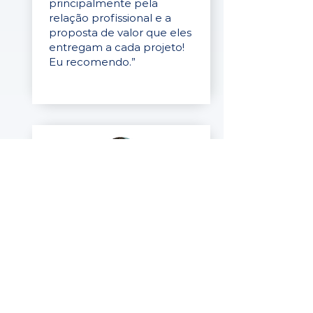
principalmente pela
relação profissional e a
proposta de valor que eles
entregam a cada projeto!
Eu recomendo.”
Ronaldo Ribeiro
CEO
da Farmax
"A melhor experiência que
já tive como contratante
ao trabalhar com uma
empresa de Hunting! Do
início ao fim, o processo foi