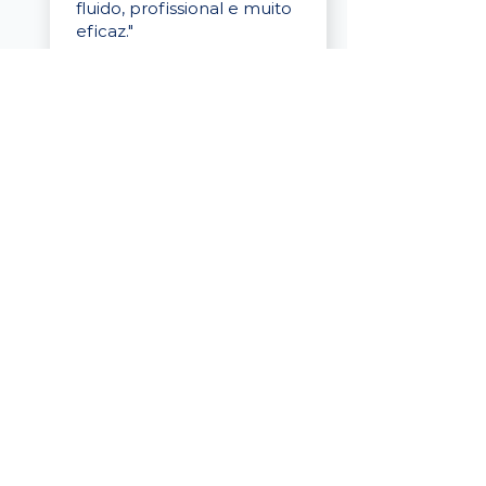
fluido, profissional e muito
eficaz."
Elaine Cristina
Business Partner
da Tigre
“A plataforma é simples de
usar, o suporte foi ótimo e
os filtros funcionam de
verdade! Recebemos
candidatos alinhados,
mesmo numa região
menor, e o processo foi