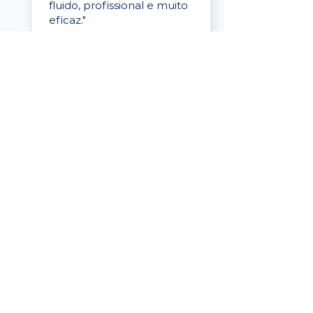
fluido, profissional e muito
eficaz."
Elaine Cristina
Business Partner
da Tigre
“A plataforma é simples de
usar, o suporte foi ótimo e
os filtros funcionam de
verdade! Recebemos
candidatos alinhados,
mesmo numa região
menor, e o processo foi