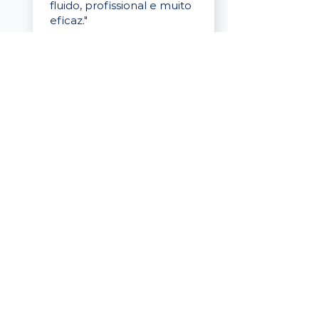
fluido, profissional e muito
eficaz."
Elaine Cristina
Business Partner
da Tigre
“A plataforma é simples de
usar, o suporte foi ótimo e
os filtros funcionam de
verdade! Recebemos
candidatos alinhados,
mesmo numa região
menor, e o processo foi