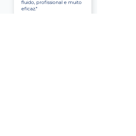
fluido, profissional e muito
eficaz."
Elaine Cristina
Business Partner
da Tigre
“A plataforma é simples de
usar, o suporte foi ótimo e
os filtros funcionam de
verdade! Recebemos
candidatos alinhados,
mesmo numa região
menor, e o processo foi