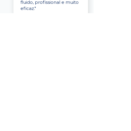
fluido, profissional e muito
eficaz."
Elaine Cristina
Business Partner
da Tigre
“A plataforma é simples de
usar, o suporte foi ótimo e
os filtros funcionam de
verdade! Recebemos
candidatos alinhados,
mesmo numa região
menor, e o processo foi