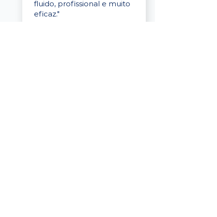
fluido, profissional e muito
eficaz."
Elaine Cristina
Business Partner
da Tigre
“A plataforma é simples de
usar, o suporte foi ótimo e
os filtros funcionam de
verdade! Recebemos
candidatos alinhados,
mesmo numa região
menor, e o processo foi