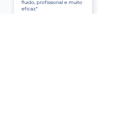
fluido, profissional e muito
eficaz."
Elaine Cristina
Business Partner
da Tigre
“A plataforma é simples de
usar, o suporte foi ótimo e
os filtros funcionam de
verdade! Recebemos
candidatos alinhados,
mesmo numa região
menor, e o processo foi