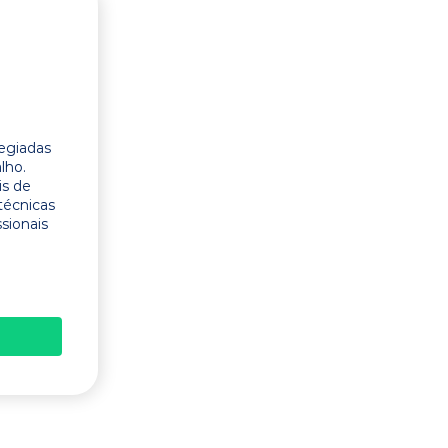
legiadas
lho.
is de
técnicas
ssionais