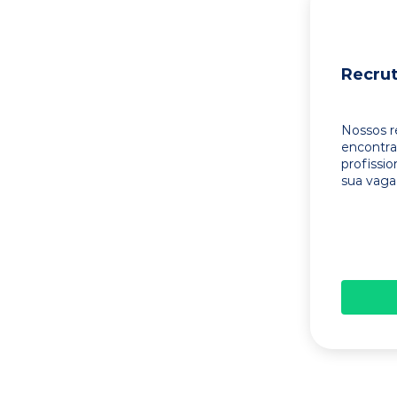
Recru
Nossos r
encontr
profissi
sua vaga