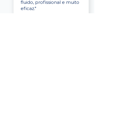
fluido, profissional e muito
eficaz."
Elaine Cristina
Business Partner
da Tigre
“A plataforma é simples de
usar, o suporte foi ótimo e
os filtros funcionam de
verdade! Recebemos
candidatos alinhados,
mesmo numa região
menor, e o processo foi