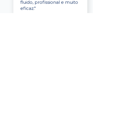
fluido, profissional e muito
eficaz."
Elaine Cristina
Business Partner
da Tigre
“A plataforma é simples de
usar, o suporte foi ótimo e
os filtros funcionam de
verdade! Recebemos
candidatos alinhados,
mesmo numa região
menor, e o processo foi