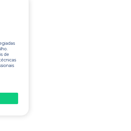
legiadas
lho.
is de
técnicas
ssionais