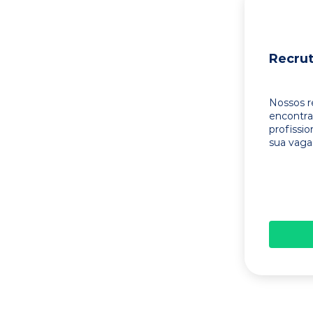
Recru
Nossos r
encontr
profissi
sua vaga