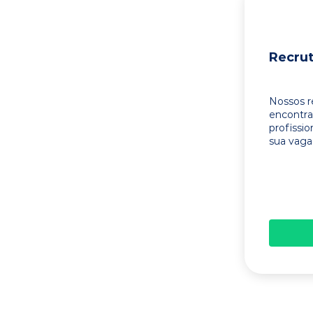
Recru
Nossos r
encontr
profissi
sua vaga