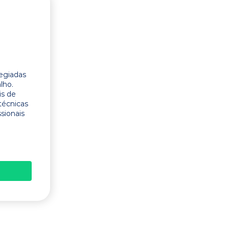
legiadas
lho.
is de
técnicas
ssionais