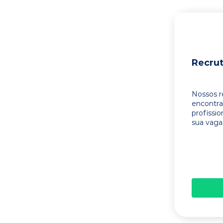
Recru
Nossos r
encontr
profissi
sua vaga