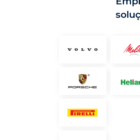
Empr
solu