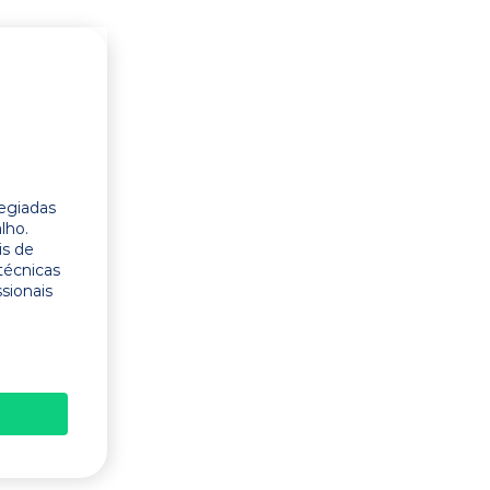
legiadas
lho.
is de
técnicas
ssionais