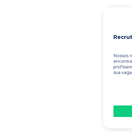
Recru
Nossos r
encontr
profissi
sua vaga