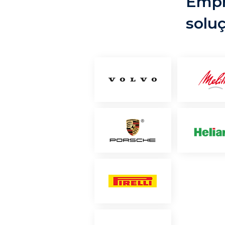
Empr
solu