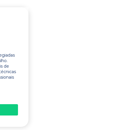
legiadas
lho.
is de
técnicas
ssionais