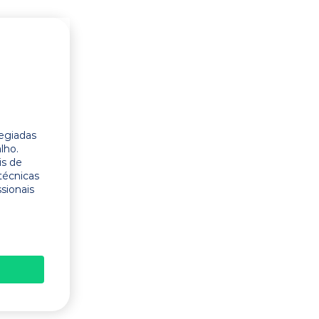
legiadas
lho.
is de
técnicas
ssionais