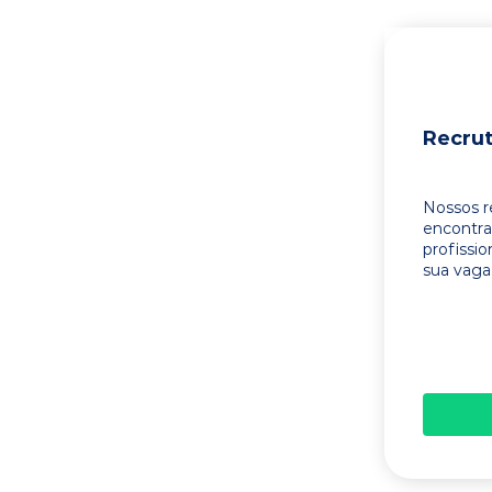
Recru
Nossos r
encontr
profissi
sua vaga