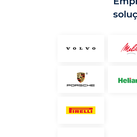
Empr
solu