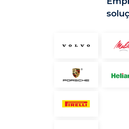
Empr
solu