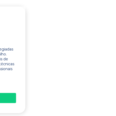
legiadas
lho.
is de
técnicas
ssionais