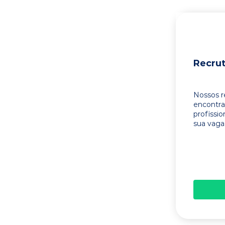
Recru
Nossos r
encontr
profissi
sua vaga