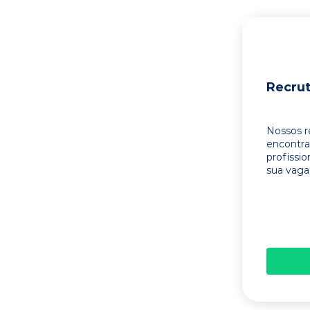
Recru
Nossos r
encontr
profissi
sua vaga