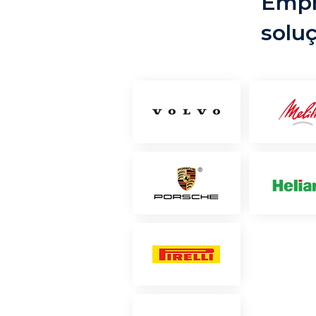
Empr
solu