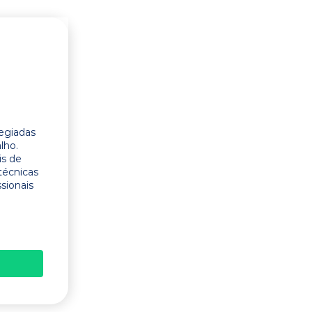
legiadas
lho.
is de
técnicas
ssionais