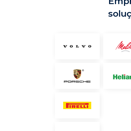
Empr
solu