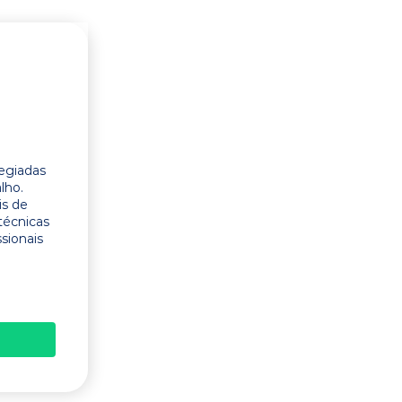
legiadas
lho.
is de
técnicas
ssionais