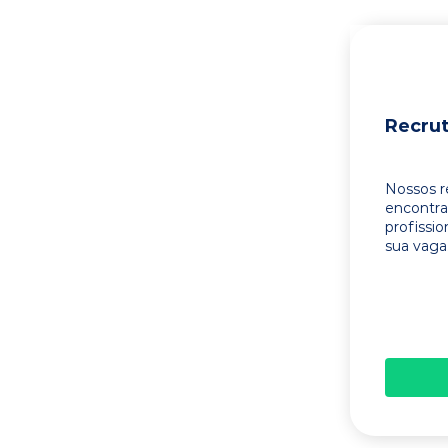
Recru
Nossos r
encontr
profissi
sua vaga